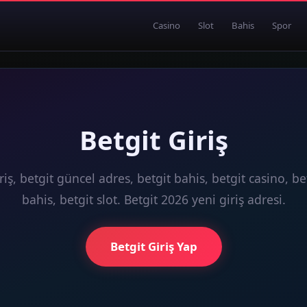
Casino
Slot
Bahis
Spor
Betgit Giriş
riş, betgit güncel adres, betgit bahis, betgit casino, be
bahis, betgit slot. Betgit 2026 yeni giriş adresi.
Betgit Giriş Yap