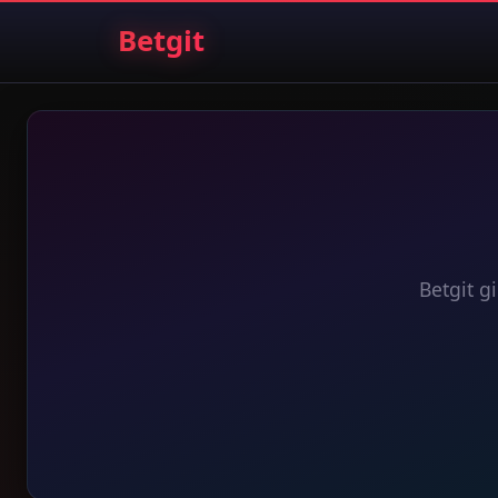
Betgit
Betgit gi