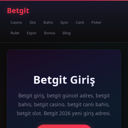
Betgit
Casino
Slot
Bahis
Spor
Canlı
Poker
Rulet
Espor
Bonus
Blog
Betgit Giriş
Betgit giriş, betgit güncel adres, betgit
bahis, betgit casino, betgit canlı bahis,
betgit slot. Betgit 2026 yeni giriş adresi.