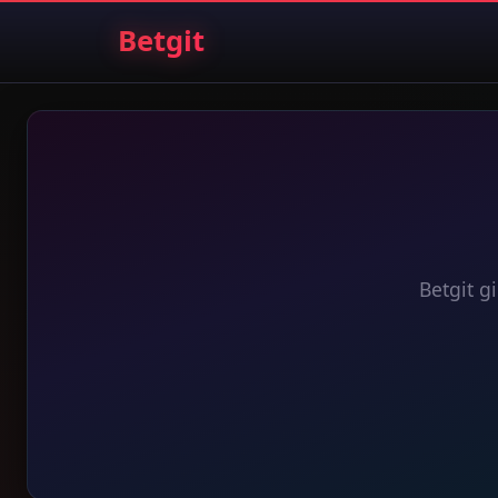
Betgit
Betgit gi