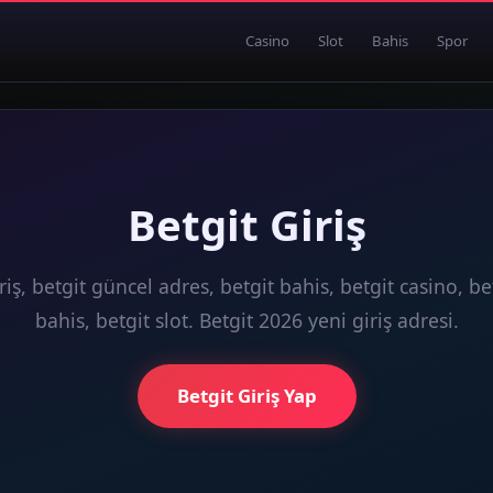
Casino
Slot
Bahis
Spor
Betgit Giriş
riş, betgit güncel adres, betgit bahis, betgit casino, be
bahis, betgit slot. Betgit 2026 yeni giriş adresi.
Betgit Giriş Yap