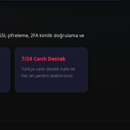
t SSL şifreleme, 2FA kimlik doğrulama ve
7/24 Canlı Destek
Türkçe canlı destek hattı ile
her an yardım alabilirsiniz.