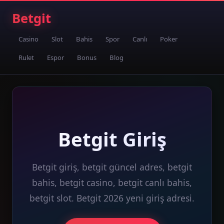
Betgit
Casino
Slot
Bahis
Spor
Canlı
Poker
Rulet
Espor
Bonus
Blog
Betgit Giriş
Betgit giriş, betgit güncel adres, betgit
bahis, betgit casino, betgit canlı bahis,
betgit slot. Betgit 2026 yeni giriş adresi.