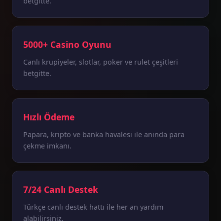
betgitte.
5000+ Casino Oyunu
Canlı krupiyeler, slotlar, poker ve rulet çeşitleri
betgitte.
Hızlı Ödeme
Papara, kripto ve banka havalesi ile anında para
çekme imkanı.
7/24 Canlı Destek
Türkçe canlı destek hattı ile her an yardım
alabilirsiniz.