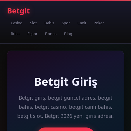
Betgit
Casino
Slot
Bahis
Spor
Canlı
Poker
Rulet
Espor
Bonus
Blog
Betgit Giriş
Betgit giriş, betgit güncel adres, betgit
bahis, betgit casino, betgit canlı bahis,
betgit slot. Betgit 2026 yeni giriş adresi.