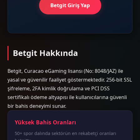
Betgit Giriş Yap
Betgit Hakkında
Betgit, Curacao eGaming lisansı (No: 8048/JAZ) ile
yasal ve güvenilir faaliyet göstermektedir. 256-bit SSL
şifreleme, 2FA kimlik doğrulama ve PCI DSS
sertifikalı ödeme altyapısı ile kullanıcılarına güvenli
bir bahis deneyimi sunar.
Yüksek Bahis Oranları
50+ spor dalında sektörün en rekabetçi oranları