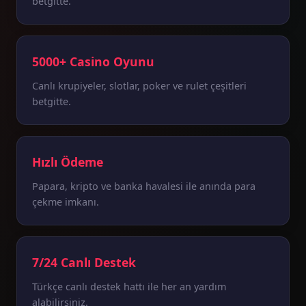
betgitte.
5000+ Casino Oyunu
Canlı krupiyeler, slotlar, poker ve rulet çeşitleri
betgitte.
Hızlı Ödeme
Papara, kripto ve banka havalesi ile anında para
çekme imkanı.
7/24 Canlı Destek
Türkçe canlı destek hattı ile her an yardım
alabilirsiniz.