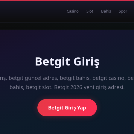
Casino
Slot
Bahis
Spor
Betgit Giriş
riş, betgit güncel adres, betgit bahis, betgit casino, be
bahis, betgit slot. Betgit 2026 yeni giriş adresi.
Betgit Giriş Yap