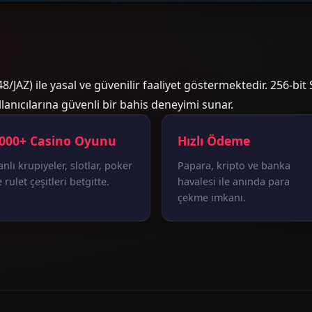
8/JAZ) ile yasal ve güvenilir faaliyet göstermektedir. 256-bi
llanıcılarına güvenli bir bahis deneyimi sunar.
000+ Casino Oyunu
Hızlı Ödeme
anlı krupiyeler, slotlar, poker
Papara, kripto ve banka
e rulet çeşitleri betgitte.
havalesi ile anında para
çekme imkanı.