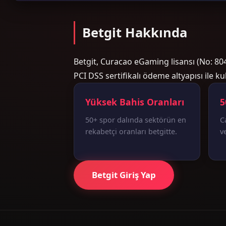
Betgit Hakkında
Betgit, Curacao eGaming lisansı (No: 804
PCI DSS sertifikalı ödeme altyapısı ile ku
Yüksek Bahis Oranları
5
50+ spor dalında sektörün en
C
rekabetçi oranları betgitte.
v
Betgit Giriş Yap