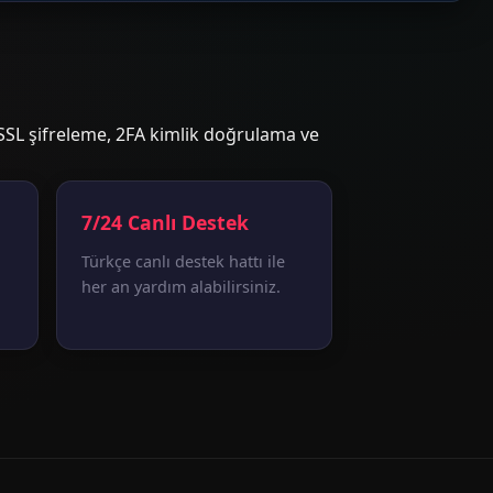
t SSL şifreleme, 2FA kimlik doğrulama ve
7/24 Canlı Destek
Türkçe canlı destek hattı ile
her an yardım alabilirsiniz.