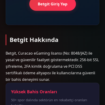
Betgit Giriş Yap
Betgit Hakkında
Betgit, Curacao eGaming lisansı (No: 8048/JAZ) ile
yasal ve güvenilir faaliyet göstermektedir. 256-bit SSL
şifreleme, 2FA kimlik doğrulama ve PCI DSS
sertifikalı ödeme altyapısı ile kullanıcılarına güvenli
bir bahis deneyimi sunar.
Yüksek Bahis Oranları
50+ spor dalında sektörün en rekabetçi oranları