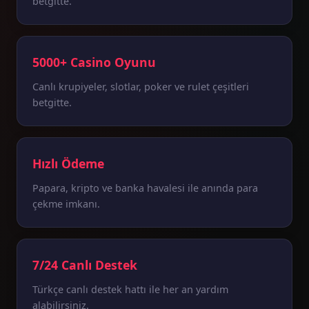
betgitte.
5000+ Casino Oyunu
Canlı krupiyeler, slotlar, poker ve rulet çeşitleri
betgitte.
Hızlı Ödeme
Papara, kripto ve banka havalesi ile anında para
çekme imkanı.
7/24 Canlı Destek
Türkçe canlı destek hattı ile her an yardım
alabilirsiniz.