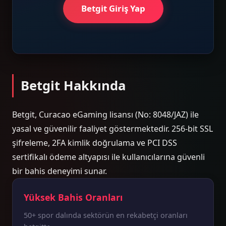
Betgit Giriş Yap
Betgit Hakkında
Betgit, Curacao eGaming lisansı (No: 8048/JAZ) ile
yasal ve güvenilir faaliyet göstermektedir. 256-bit SSL
şifreleme, 2FA kimlik doğrulama ve PCI DSS
sertifikalı ödeme altyapısı ile kullanıcılarına güvenli
bir bahis deneyimi sunar.
Yüksek Bahis Oranları
50+ spor dalında sektörün en rekabetçi oranları