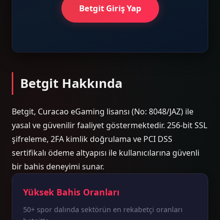
Betgit Giriş Yap
Betgit Hakkında
Betgit, Curacao eGaming lisansı (No: 8048/JAZ) ile
yasal ve güvenilir faaliyet göstermektedir. 256-bit SSL
şifreleme, 2FA kimlik doğrulama ve PCI DSS
sertifikalı ödeme altyapısı ile kullanıcılarına güvenli
bir bahis deneyimi sunar.
Yüksek Bahis Oranları
50+ spor dalında sektörün en rekabetçi oranları