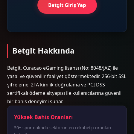
Betgit Giriş Yap
Betgit Hakkında
Betgit, Curacao eGaming lisansı (No: 8048/JAZ) ile
yasal ve güvenilir faaliyet göstermektedir. 256-bit SSL
şifreleme, 2FA kimlik doğrulama ve PCI DSS
sertifikalı ödeme altyapısı ile kullanıcılarına güvenli
bir bahis deneyimi sunar.
Yüksek Bahis Oranları
50+ spor dalında sektörün en rekabetçi oranları