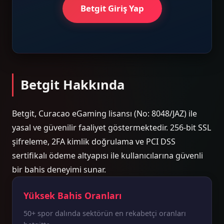
Betgit Giriş Yap
Betgit Hakkında
Betgit, Curacao eGaming lisansı (No: 8048/JAZ) ile
yasal ve güvenilir faaliyet göstermektedir. 256-bit SSL
şifreleme, 2FA kimlik doğrulama ve PCI DSS
sertifikalı ödeme altyapısı ile kullanıcılarına güvenli
bir bahis deneyimi sunar.
Yüksek Bahis Oranları
50+ spor dalında sektörün en rekabetçi oranları