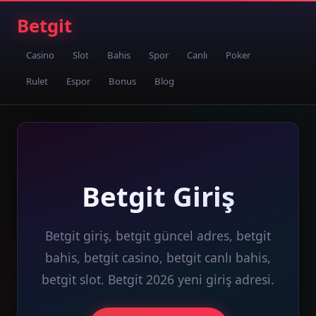
Betgit
Casino
Slot
Bahis
Spor
Canlı
Poker
Rulet
Espor
Bonus
Blog
Betgit Giriş
Betgit giriş, betgit güncel adres, betgit
bahis, betgit casino, betgit canlı bahis,
betgit slot. Betgit 2026 yeni giriş adresi.