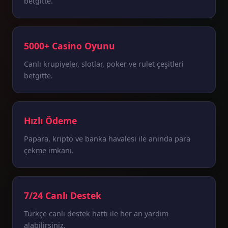
betgitte.
5000+ Casino Oyunu
Canlı krupiyeler, slotlar, poker ve rulet çeşitleri
betgitte.
Hızlı Ödeme
Papara, kripto ve banka havalesi ile anında para
çekme imkanı.
7/24 Canlı Destek
Türkçe canlı destek hattı ile her an yardım
alabilirsiniz.