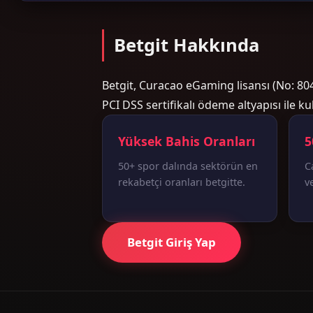
Betgit Hakkında
Betgit, Curacao eGaming lisansı (No: 804
PCI DSS sertifikalı ödeme altyapısı ile ku
Yüksek Bahis Oranları
5
50+ spor dalında sektörün en
C
rekabetçi oranları betgitte.
v
Betgit Giriş Yap