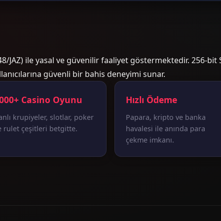
8/JAZ) ile yasal ve güvenilir faaliyet göstermektedir. 256-bi
llanıcılarına güvenli bir bahis deneyimi sunar.
000+ Casino Oyunu
Hızlı Ödeme
anlı krupiyeler, slotlar, poker
Papara, kripto ve banka
e rulet çeşitleri betgitte.
havalesi ile anında para
çekme imkanı.