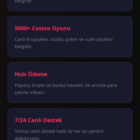
betgitte.
5000+ Casino Oyunu
Canlı krupiyeler, slotlar, poker ve rulet çeşitleri
betgitte.
Hızlı Ödeme
Papara, kripto ve banka havalesi ile anında para
çekme imkanı.
7/24 Canlı Destek
Türkçe canlı destek hattı ile her an yardım
alabilirsiniz.