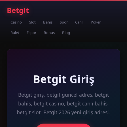
Betgit
Casino
Slot
Bahis
Spor
Canlı
Poker
Rulet
Espor
Bonus
Blog
Betgit Giriş
Betgit giriş, betgit güncel adres, betgit
bahis, betgit casino, betgit canlı bahis,
betgit slot. Betgit 2026 yeni giriş adresi.