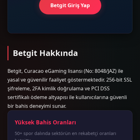
Betgit Giriş Yap
Betgit Hakkında
Betgit, Curacao eGaming lisansı (No: 8048/JAZ) ile
yasal ve güvenilir faaliyet göstermektedir. 256-bit SSL
şifreleme, 2FA kimlik doğrulama ve PCI DSS
sertifikalı ödeme altyapısı ile kullanıcılarına güvenli
bir bahis deneyimi sunar.
Yüksek Bahis Oranları
50+ spor dalında sektörün en rekabetçi oranları