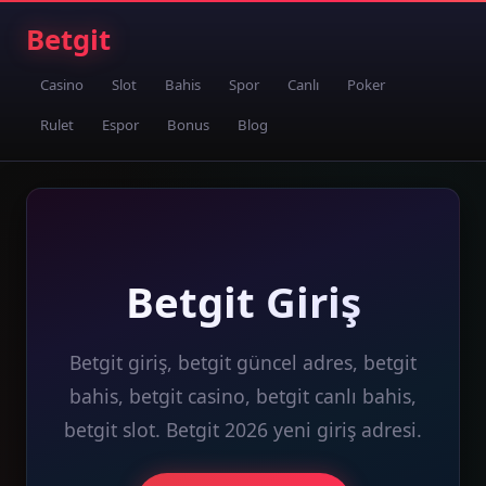
Betgit
Casino
Slot
Bahis
Spor
Canlı
Poker
Rulet
Espor
Bonus
Blog
Betgit Giriş
Betgit giriş, betgit güncel adres, betgit
bahis, betgit casino, betgit canlı bahis,
betgit slot. Betgit 2026 yeni giriş adresi.