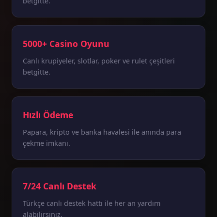
betgitte.
5000+ Casino Oyunu
Canlı krupiyeler, slotlar, poker ve rulet çeşitleri
betgitte.
Hızlı Ödeme
Papara, kripto ve banka havalesi ile anında para
çekme imkanı.
7/24 Canlı Destek
Türkçe canlı destek hattı ile her an yardım
alabilirsiniz.