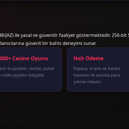
8/JAZ) ile yasal ve güvenilir faaliyet göstermektedir. 256-bi
llanıcılarına güvenli bir bahis deneyimi sunar.
000+ Casino Oyunu
Hızlı Ödeme
anlı krupiyeler, slotlar, poker
Papara, kripto ve banka
e rulet çeşitleri betgitte.
havalesi ile anında para
çekme imkanı.