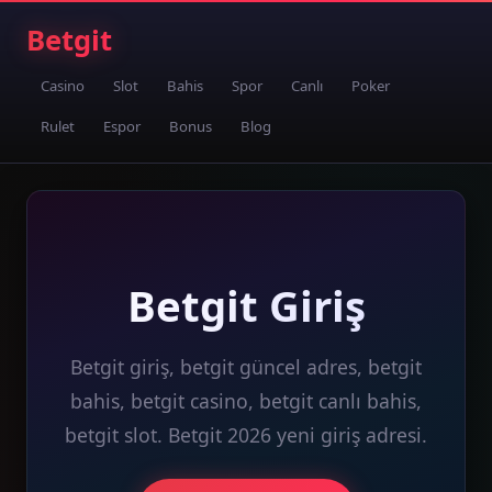
Betgit
Casino
Slot
Bahis
Spor
Canlı
Poker
Rulet
Espor
Bonus
Blog
Betgit Giriş
Betgit giriş, betgit güncel adres, betgit
bahis, betgit casino, betgit canlı bahis,
betgit slot. Betgit 2026 yeni giriş adresi.