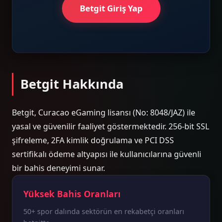
Betgit Giriş Yap
Betgit Hakkında
Betgit, Curacao eGaming lisansı (No: 8048/JAZ) ile
yasal ve güvenilir faaliyet göstermektedir. 256-bit SSL
şifreleme, 2FA kimlik doğrulama ve PCI DSS
sertifikalı ödeme altyapısı ile kullanıcılarına güvenli
bir bahis deneyimi sunar.
Yüksek Bahis Oranları
50+ spor dalında sektörün en rekabetçi oranları