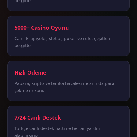
betgitte.
5000+ Casino Oyunu
Canlı krupiyeler, slotlar, poker ve rulet çeşitleri
betgitte.
Hızlı Ödeme
Papara, kripto ve banka havalesi ile anında para
çekme imkanı.
7/24 Canlı Destek
Türkçe canlı destek hattı ile her an yardım
alabilirsiniz.