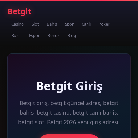
Betgit
Casino
Slot
Bahis
Spor
Canlı
Poker
Rulet
Espor
Bonus
Blog
Betgit Giriş
Betgit giriş, betgit güncel adres, betgit
bahis, betgit casino, betgit canlı bahis,
betgit slot. Betgit 2026 yeni giriş adresi.