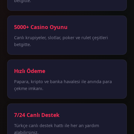
betgitte.
5000+ Casino Oyunu
Canlı krupiyeler, slotlar, poker ve rulet çeşitleri
betgitte.
Hızlı Ödeme
Papara, kripto ve banka havalesi ile anında para
çekme imkanı.
7/24 Canlı Destek
Türkçe canlı destek hattı ile her an yardım
alabilirsiniz.