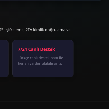
t SSL şifreleme, 2FA kimlik doğrulama ve
7/24 Canlı Destek
Türkçe canlı destek hattı ile
her an yardım alabilirsiniz.