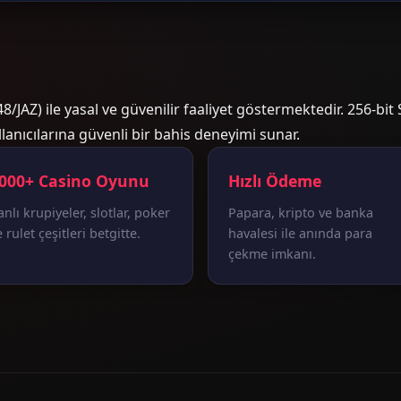
8/JAZ) ile yasal ve güvenilir faaliyet göstermektedir. 256-bi
llanıcılarına güvenli bir bahis deneyimi sunar.
000+ Casino Oyunu
Hızlı Ödeme
anlı krupiyeler, slotlar, poker
Papara, kripto ve banka
e rulet çeşitleri betgitte.
havalesi ile anında para
çekme imkanı.