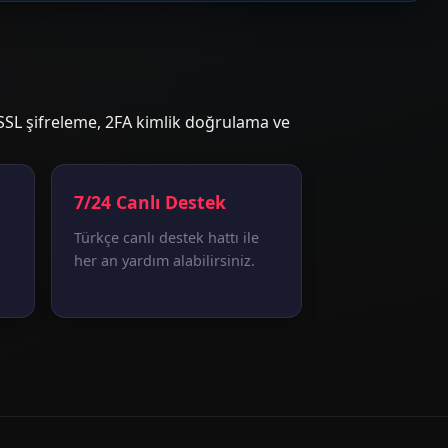
t SSL şifreleme, 2FA kimlik doğrulama ve
7/24 Canlı Destek
Türkçe canlı destek hattı ile
her an yardım alabilirsiniz.