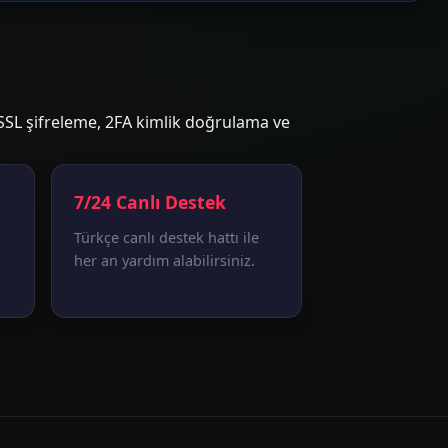
t SSL şifreleme, 2FA kimlik doğrulama ve
7/24 Canlı Destek
Türkçe canlı destek hattı ile
her an yardım alabilirsiniz.