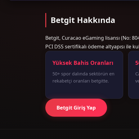
Betgit Hakkında
Betgit, Curacao eGaming lisansı (No: 804
PCI DSS sertifikalı ödeme altyapısı ile ku
Yüksek Bahis Oranları
5
50+ spor dalında sektörün en
C
rekabetçi oranları betgitte.
v
Betgit Giriş Yap