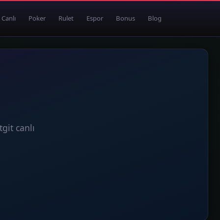
Canlı
Poker
Rulet
Espor
Bonus
Blog
tgit canlı