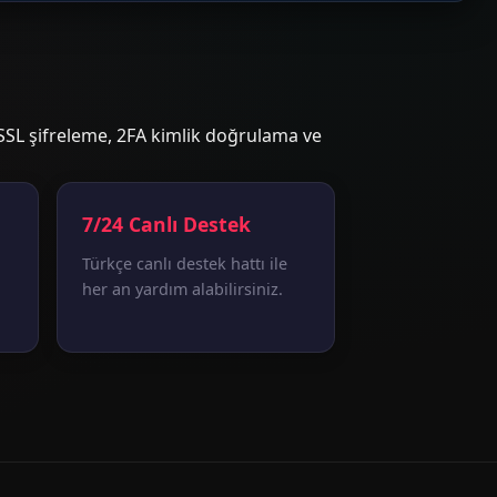
t SSL şifreleme, 2FA kimlik doğrulama ve
7/24 Canlı Destek
Türkçe canlı destek hattı ile
her an yardım alabilirsiniz.