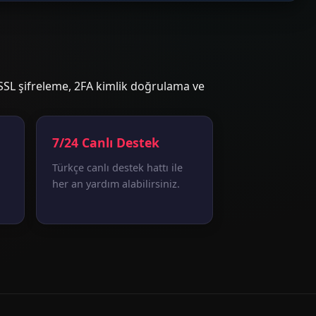
t SSL şifreleme, 2FA kimlik doğrulama ve
7/24 Canlı Destek
Türkçe canlı destek hattı ile
her an yardım alabilirsiniz.