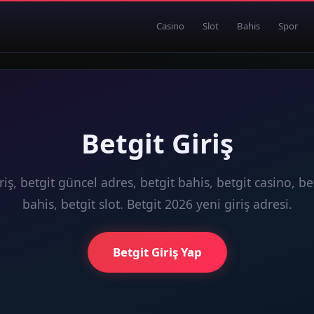
Casino
Slot
Bahis
Spor
Betgit Giriş
riş, betgit güncel adres, betgit bahis, betgit casino, be
bahis, betgit slot. Betgit 2026 yeni giriş adresi.
Betgit Giriş Yap