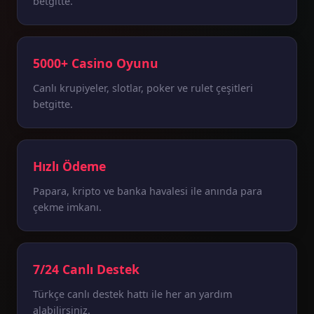
betgitte.
5000+ Casino Oyunu
Canlı krupiyeler, slotlar, poker ve rulet çeşitleri
betgitte.
Hızlı Ödeme
Papara, kripto ve banka havalesi ile anında para
çekme imkanı.
7/24 Canlı Destek
Türkçe canlı destek hattı ile her an yardım
alabilirsiniz.