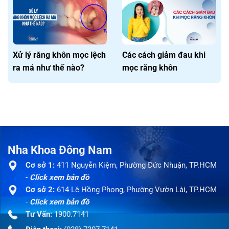
Xử lý răng khôn mọc lệch
Các cách giảm đau khi
ra má như thế nào?
mọc răng khôn
Nha Khoa Đông Nam
Cơ sở 1:
411 Nguyễn Kiệm, Phường Đức Nhuận, TP.HCM
-
Click xem bản đồ
Cơ sở 2:
614 Lê Hồng Phong, Phường Vườn Lài, TP.HCM
-
Click xem bản đồ
Tư Vấn:
1900.7141