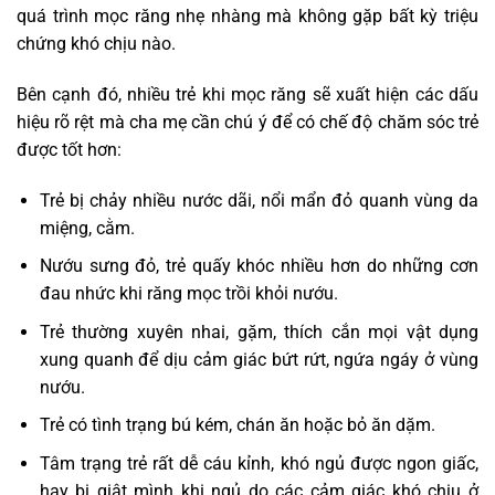
quá trình mọc răng nhẹ nhàng mà không gặp bất kỳ triệu
chứng khó chịu nào.
Bên cạnh đó, nhiều trẻ khi mọc răng sẽ xuất hiện các dấu
hiệu rõ rệt mà cha mẹ cần chú ý để có chế độ chăm sóc trẻ
được tốt hơn:
Trẻ bị chảy nhiều nước dãi, nổi mẩn đỏ quanh vùng da
miệng, cằm.
Nướu sưng đỏ, trẻ quấy khóc nhiều hơn do những cơn
đau nhức khi răng mọc trồi khỏi nướu.
Trẻ thường xuyên nhai, gặm, thích cắn mọi vật dụng
xung quanh để dịu cảm giác bứt rứt, ngứa ngáy ở vùng
nướu.
Trẻ có tình trạng bú kém, chán ăn hoặc bỏ ăn dặm.
Tâm trạng trẻ rất dễ cáu kỉnh, khó ngủ được ngon giấc,
hay bị giật mình khi ngủ do các cảm giác khó chịu ở