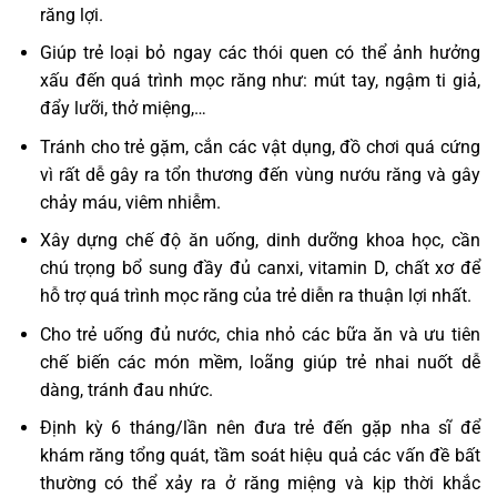
răng lợi.
Giúp trẻ loại bỏ ngay các thói quen có thể ảnh hưởng
xấu đến quá trình mọc răng như: mút tay, ngậm ti giả,
đẩy lưỡi, thở miệng,…
Tránh cho trẻ gặm, cắn các vật dụng, đồ chơi quá cứng
vì rất dễ gây ra tổn thương đến vùng nướu răng và gây
chảy máu, viêm nhiễm.
Xây dựng chế độ ăn uống, dinh dưỡng khoa học, cần
chú trọng bổ sung đầy đủ canxi, vitamin D, chất xơ để
hỗ trợ quá trình mọc răng của trẻ diễn ra thuận lợi nhất.
Cho trẻ uống đủ nước, chia nhỏ các bữa ăn và ưu tiên
chế biến các món mềm, loãng giúp trẻ nhai nuốt dễ
dàng, tránh đau nhức.
Định kỳ 6 tháng/lần nên đưa trẻ đến gặp nha sĩ để
khám răng tổng quát, tầm soát hiệu quả các vấn đề bất
thường có thể xảy ra ở răng miệng và kịp thời khắc