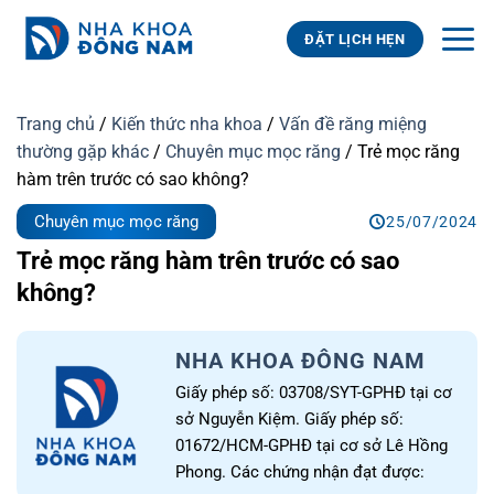
Bỏ
qua
ĐẶT LỊCH HẸN
nội
dung
Trang chủ
/
Kiến thức nha khoa
/
Vấn đề răng miệng
thường gặp khác
/
Chuyên mục mọc răng
/
Trẻ mọc răng
hàm trên trước có sao không?
Chuyên mục mọc răng
25/07/2024
Trẻ mọc răng hàm trên trước có sao
không?
NHA KHOA ĐÔNG NAM
Giấy phép số: 03708/SYT-GPHĐ tại cơ
sở Nguyễn Kiệm. Giấy phép số:
01672/HCM-GPHĐ tại cơ sở Lê Hồng
Phong. Các chứng nhận đạt được: