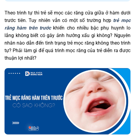
Chứng nhận Dịch Vụ Tốt Nhất Năm
2015
Theo trình tự thì trẻ sẽ mọc các răng cửa giữa ở hàm dưới
Chứng Nhận Dịch Vụ Hoàn Hảo
trước tiên. Tuy nhiên vẫn có một số trường hợp
trẻ mọc
Năm 2016
răng hàm trên trước
khiến cho nhiều bậc phụ huynh lo
Nhận TOP 10 Thương Hiệu Tin Cậy,
lắng không biết có gây ảnh hưởng xấu gì không? Nguyên
Sản Phẩm Chất Lượng
nhân nào dẫn đến tình trạng trẻ mọc răng không theo trình
Dịch Vụ Tận Tâm Năm 2019
tự? Phải làm gì để quá trình mọc răng của trẻ diễn ra được
thuận lợi nhất?