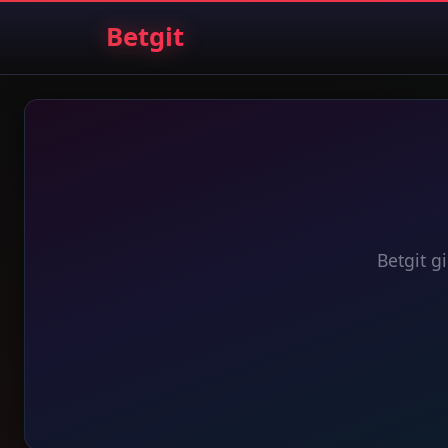
Betgit
Betgit gi