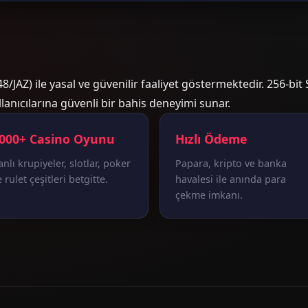
8/JAZ) ile yasal ve güvenilir faaliyet göstermektedir. 256-bi
llanıcılarına güvenli bir bahis deneyimi sunar.
000+ Casino Oyunu
Hızlı Ödeme
anlı krupiyeler, slotlar, poker
Papara, kripto ve banka
e rulet çeşitleri betgitte.
havalesi ile anında para
çekme imkanı.