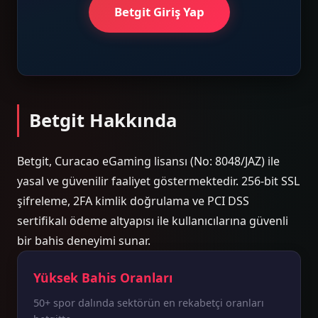
Betgit Giriş Yap
Betgit Hakkında
Betgit, Curacao eGaming lisansı (No: 8048/JAZ) ile
yasal ve güvenilir faaliyet göstermektedir. 256-bit SSL
şifreleme, 2FA kimlik doğrulama ve PCI DSS
sertifikalı ödeme altyapısı ile kullanıcılarına güvenli
bir bahis deneyimi sunar.
Yüksek Bahis Oranları
50+ spor dalında sektörün en rekabetçi oranları