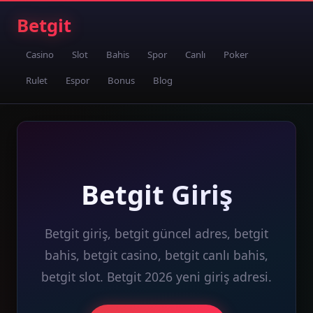
Betgit
Casino
Slot
Bahis
Spor
Canlı
Poker
Rulet
Espor
Bonus
Blog
Betgit Giriş
Betgit giriş, betgit güncel adres, betgit
bahis, betgit casino, betgit canlı bahis,
betgit slot. Betgit 2026 yeni giriş adresi.