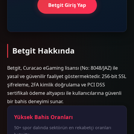
Betgit Giriş Yap
Betgit Hakkında
Betgit, Curacao eGaming lisansı (No: 8048/JAZ) ile
yasal ve güvenilir faaliyet göstermektedir. 256-bit SSL
şifreleme, 2FA kimlik doğrulama ve PCI DSS
sertifikalı ödeme altyapısı ile kullanıcılarına güvenli
bir bahis deneyimi sunar.
Yüksek Bahis Oranları
50+ spor dalında sektörün en rekabetçi oranları