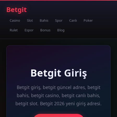
Betgit
Casino
Slot
Bahis
Spor
Canlı
Poker
Rulet
Espor
Bonus
Blog
Betgit Giriş
Betgit giriş, betgit güncel adres, betgit
bahis, betgit casino, betgit canlı bahis,
betgit slot. Betgit 2026 yeni giriş adresi.