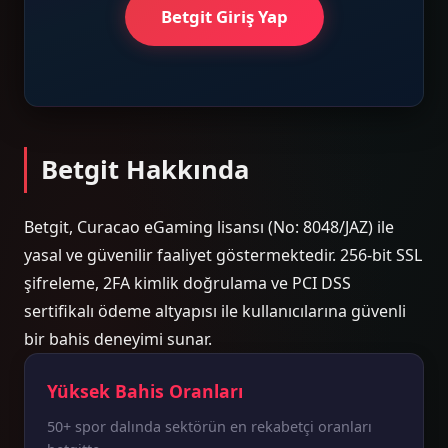
Betgit Giriş Yap
Betgit Hakkında
Betgit, Curacao eGaming lisansı (No: 8048/JAZ) ile
yasal ve güvenilir faaliyet göstermektedir. 256-bit SSL
şifreleme, 2FA kimlik doğrulama ve PCI DSS
sertifikalı ödeme altyapısı ile kullanıcılarına güvenli
bir bahis deneyimi sunar.
Yüksek Bahis Oranları
50+ spor dalında sektörün en rekabetçi oranları