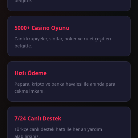
betgitte.
5000+ Casino Oyunu
Canlı krupiyeler, slotlar, poker ve rulet çeşitleri
betgitte.
Hızlı Ödeme
Papara, kripto ve banka havalesi ile anında para
çekme imkanı.
7/24 Canlı Destek
Türkçe canlı destek hattı ile her an yardım
alabilirsiniz.