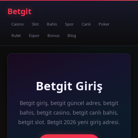
Betgit
Casino
Slot
Bahis
Spor
Canlı
Poker
Rulet
Espor
Bonus
Blog
Betgit Giriş
Betgit giriş, betgit güncel adres, betgit
bahis, betgit casino, betgit canlı bahis,
betgit slot. Betgit 2026 yeni giriş adresi.