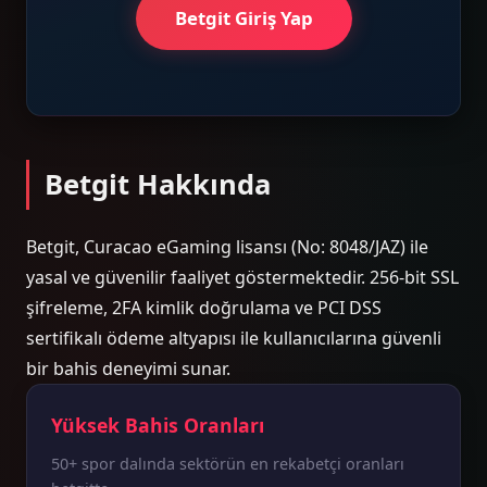
Betgit Giriş Yap
Betgit Hakkında
Betgit, Curacao eGaming lisansı (No: 8048/JAZ) ile
yasal ve güvenilir faaliyet göstermektedir. 256-bit SSL
şifreleme, 2FA kimlik doğrulama ve PCI DSS
sertifikalı ödeme altyapısı ile kullanıcılarına güvenli
bir bahis deneyimi sunar.
Yüksek Bahis Oranları
50+ spor dalında sektörün en rekabetçi oranları