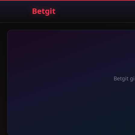
Betgit
Betgit gi