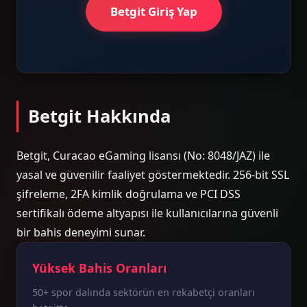
Betgit Giriş Yap
Betgit Hakkında
Betgit, Curacao eGaming lisansı (No: 8048/JAZ) ile
yasal ve güvenilir faaliyet göstermektedir. 256-bit SSL
şifreleme, 2FA kimlik doğrulama ve PCI DSS
sertifikalı ödeme altyapısı ile kullanıcılarına güvenli
bir bahis deneyimi sunar.
Yüksek Bahis Oranları
50+ spor dalında sektörün en rekabetçi oranları