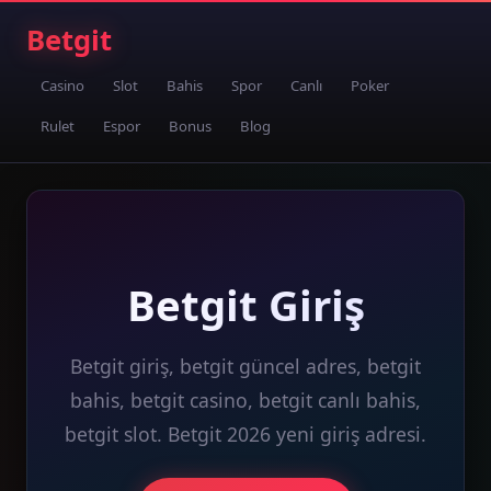
Betgit
Casino
Slot
Bahis
Spor
Canlı
Poker
Rulet
Espor
Bonus
Blog
Betgit Giriş
Betgit giriş, betgit güncel adres, betgit
bahis, betgit casino, betgit canlı bahis,
betgit slot. Betgit 2026 yeni giriş adresi.