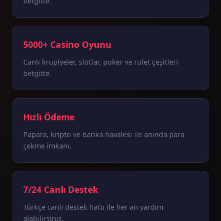
betgitte.
5000+ Casino Oyunu
Canlı krupiyeler, slotlar, poker ve rulet çeşitleri
betgitte.
Hızlı Ödeme
Papara, kripto ve banka havalesi ile anında para
çekme imkanı.
7/24 Canlı Destek
Türkçe canlı destek hattı ile her an yardım
alabilirsiniz.