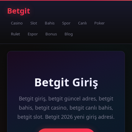
Betgit
Casino
Slot
Bahis
Spor
Canlı
Poker
Rulet
Espor
Bonus
Blog
Betgit Giriş
Betgit giriş, betgit güncel adres, betgit
bahis, betgit casino, betgit canlı bahis,
betgit slot. Betgit 2026 yeni giriş adresi.