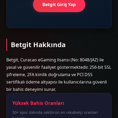
Betgit Giriş Yap
Betgit Hakkında
Betgit, Curacao eGaming lisansı (No: 8048/JAZ) ile
yasal ve güvenilir faaliyet göstermektedir. 256-bit SSL
şifreleme, 2FA kimlik doğrulama ve PCI DSS
sertifikalı ödeme altyapısı ile kullanıcılarına güvenli
bir bahis deneyimi sunar.
Yüksek Bahis Oranları
50+ spor dalında sektörün en rekabetçi oranları