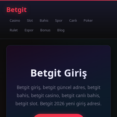
Betgit
Casino
Slot
Bahis
Spor
Canlı
Poker
Rulet
Espor
Bonus
Blog
Betgit Giriş
Betgit giriş, betgit güncel adres, betgit
bahis, betgit casino, betgit canlı bahis,
betgit slot. Betgit 2026 yeni giriş adresi.