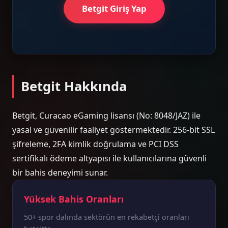
Betgit Giriş Yap
Betgit Hakkında
Betgit, Curacao eGaming lisansı (No: 8048/JAZ) ile
yasal ve güvenilir faaliyet göstermektedir. 256-bit SSL
şifreleme, 2FA kimlik doğrulama ve PCI DSS
sertifikalı ödeme altyapısı ile kullanıcılarına güvenli
bir bahis deneyimi sunar.
Yüksek Bahis Oranları
50+ spor dalında sektörün en rekabetçi oranları